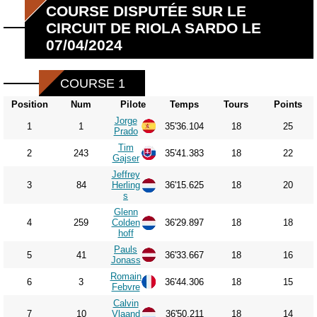
COURSE DISPUTÉE SUR LE
CIRCUIT DE RIOLA SARDO LE
07/04/2024
COURSE 1
Position
Num
Pilote
Temps
Tours
Points
Jorge
1
1
35'36.104
18
25
Prado
Tim
2
243
35'41.383
18
22
Gajser
Jeffrey
3
84
Herling
36'15.625
18
20
s
Glenn
4
259
Colden
36'29.897
18
18
hoff
Pauls
5
41
36'33.667
18
16
Jonass
Romain
6
3
36'44.306
18
15
Febvre
Calvin
7
10
Vlaand
36'50.211
18
14