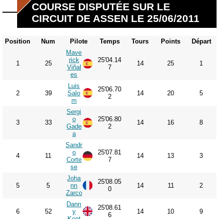
COURSE DISPUTÉE SUR LE
CIRCUIT DE ASSEN LE 25/06/2011
Position
Num
Pilote
Temps
Tours
Points
Départ
Mave
rick
25'04.14
1
25
14
25
1
Viñal
7
es
Luis
25'06.70
2
39
Salo
14
20
5
2
m
Sergi
o
25'06.80
3
33
14
16
8
Gade
2
a
Sandr
o
25'07.81
4
11
14
13
3
Corte
7
se
Joha
25'08.05
5
5
nn
14
11
2
0
Zarco
Dann
25'08.61
6
52
y
14
10
9
6
Kent