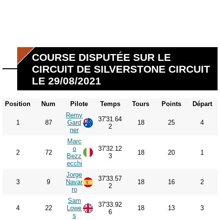
COURSE DISPUTÉE SUR LE
CIRCUIT DE SILVERSTONE CIRCUIT
LE 29/08/2021
Position
Num
Pilote
Temps
Tours
Points
Départ
Remy
37'31.64
1
87
Gard
18
25
4
2
ner
Marc
o
37'32.12
2
72
18
20
1
Bezz
3
ecchi
Jorge
37'33.57
3
9
Navar
18
16
2
2
ro
Sam
37'33.92
4
22
Lowe
18
13
3
6
s