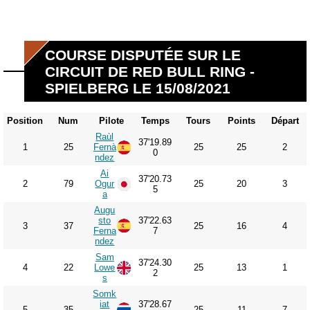
COURSE DISPUTÉE SUR LE
CIRCUIT DE RED BULL RING -
SPIELBERG LE 15/08/2021
Position
Num
Pilote
Temps
Tours
Points
Départ
Raùl
37'19.89
1
25
Fernà
25
25
2
0
ndez
Ai
37'20.73
2
79
Ogur
25
20
3
5
a
Augu
sto
37'22.63
3
37
25
16
4
Ferna
7
ndez
Sam
37'24.30
4
22
Lowe
25
13
1
2
s
Somk
iat
37'28.67
5
35
25
11
7