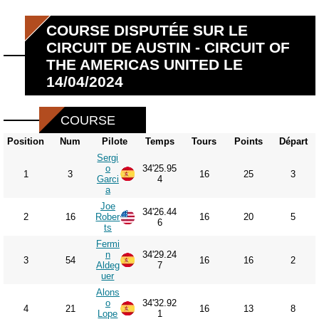
COURSE DISPUTÉE SUR LE
CIRCUIT DE AUSTIN - CIRCUIT OF
THE AMERICAS UNITED LE
14/04/2024
COURSE
Position
Num
Pilote
Temps
Tours
Points
Départ
Sergi
o
34'25.95
1
3
16
25
3
Garci
4
a
Joe
34'26.44
2
16
Rober
16
20
5
6
ts
Fermi
n
34'29.24
3
54
16
16
2
Aldeg
7
uer
Alons
o
34'32.92
4
21
16
13
8
Lope
1