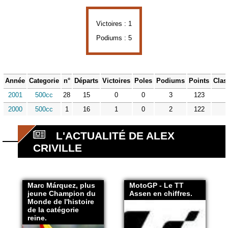
Victoires : 1
Podiums : 5
Année
Categorie
n°
Départs
Victoires
Poles
Podiums
Points
Clas
2001
500cc
28
15
0
0
3
123
2000
500cc
1
16
1
0
2
122
L'ACTUALITÉ DE ALEX
CRIVILLE
Marc Márquez, plus
MotoGP - Le TT
jeune Champion du
Assen en chiffres.
Monde de l'histoire
de la catégorie
reine.