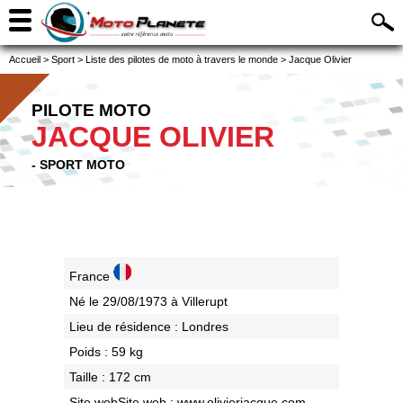
Accueil
>
Sport
>
Liste des pilotes de moto à travers le monde
>
Jacque Olivier
PILOTE MOTO
JACQUE OLIVIER
- SPORT MOTO
France
Né le 29/08/1973 à Villerupt
Lieu de résidence : Londres
Poids : 59 kg
Taille : 172 cm
Site webSite web :
www.olivierjacque.com