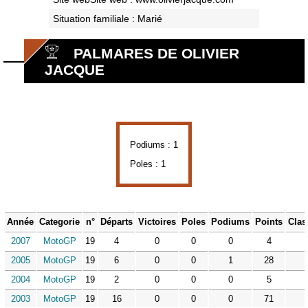
Situation familiale : Marié
PALMARES DE OLIVIER
JACQUE
Podiums : 1
Poles : 1
Année
Categorie
n°
Départs
Victoires
Poles
Podiums
Points
Clas
2007
MotoGP
19
4
0
0
0
4
2005
MotoGP
19
6
0
0
1
28
2004
MotoGP
19
2
0
0
0
5
2003
MotoGP
19
16
0
0
0
71