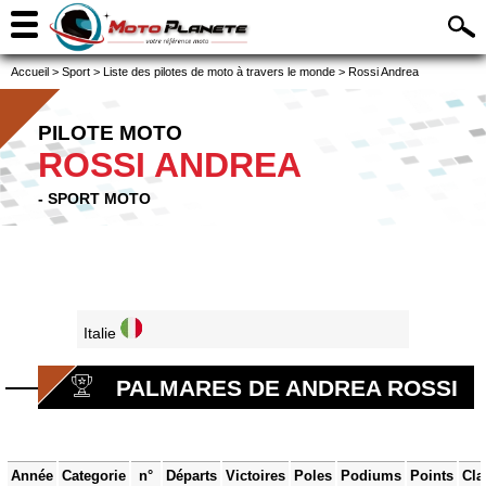
Accueil
>
Sport
>
Liste des pilotes de moto à travers le monde
>
Rossi Andrea
PILOTE MOTO
ROSSI ANDREA
- SPORT MOTO
Italie
PALMARES DE ANDREA ROSSI
Année
Categorie
n°
Départs
Victoires
Poles
Podiums
Points
Cla