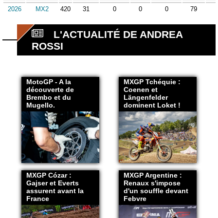
2026
MX2
420
31
0
0
0
79
L'ACTUALITÉ DE ANDREA
ROSSI
MotoGP - A la
MXGP Tchéquie :
découverte de
Coenen et
Brembo et du
Längenfelder
Mugello.
dominent Loket !
MXGP Cózar :
MXGP Argentine :
Gajser et Everts
Renaux s'impose
assurent avant la
d'un souffle devant
France
Febvre