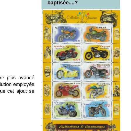
baptisée....?
e plus avancé
olution employée
que cet ajout se