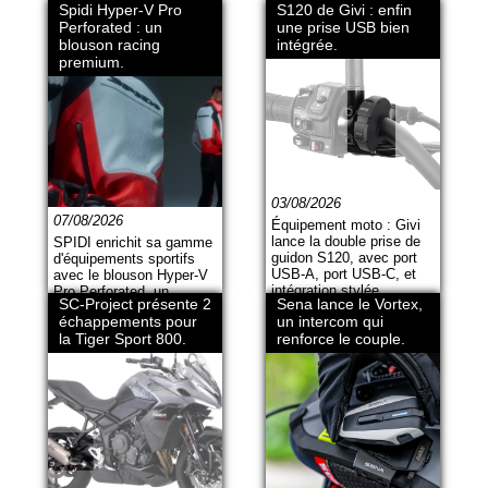
Spidi Hyper-V Pro
S120 de Givi : enfin
Perforated : un
une prise USB bien
blouson racing
intégrée.
premium.
03/08/2026
07/08/2026
Équipement moto : Givi
lance la double prise de
SPIDI enrichit sa gamme
guidon S120, avec port
d'équipements sportifs
USB-A, port USB-C, et
avec le blouson Hyper-V
intégration stylée.
Pro Perforated, un
SC-Project présente 2
Sena lance le Vortex,
équipement axé sur la
échappements pour
un intercom qui
sécurité et le pilotage.
la Tiger Sport 800.
renforce le couple.