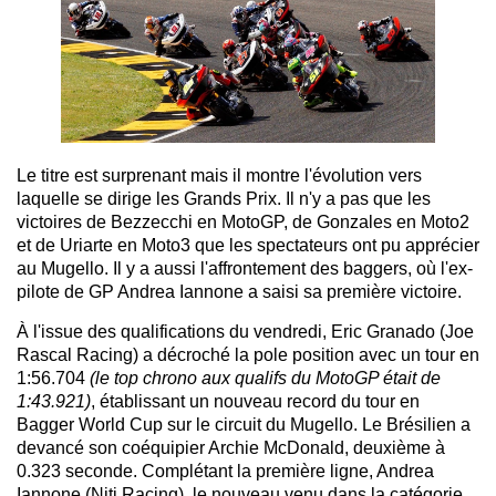
Le titre est surprenant mais il montre l'évolution vers
laquelle se dirige les Grands Prix. Il n'y a pas que les
victoires de Bezzecchi en MotoGP, de Gonzales en Moto2
et de Uriarte en Moto3 que les spectateurs ont pu apprécier
au Mugello. Il y a aussi l'affrontement des baggers, où l'ex-
pilote de GP Andrea Iannone a saisi sa première victoire.
À l'issue des qualifications du vendredi, Eric Granado (Joe
Rascal Racing) a décroché la pole position avec un tour en
1:56.704
(le top chrono aux qualifs du MotoGP était de
1:43.921)
, établissant un nouveau record du tour en
Bagger World Cup sur le circuit du Mugello. Le Brésilien a
devancé son coéquipier Archie McDonald, deuxième à
0.323 seconde. Complétant la première ligne, Andrea
Iannone (Niti Racing), le nouveau venu dans la catégorie,