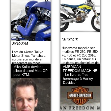
28/10/2015
29/10/2015
Husqvarna rappelle ses
modèles FE 250, FE 350,
Lors du 44ème Tokyo
FE 450 et FC 250 2016.
Motor Show, Yamaha a
En cause, un défaut sur
surpris son monde en
un écrou en aluminium de
présentant un robot
Mika Kallio devient
la pompe à essence.
AMERICAN
humanoïde capable de
piloter une moto : le
pilote d'essai MotoGP
FREEDOM MACHINE
Motobot V1 !
pour KTM.
- Le livre-coffret
hommage à Harley-
Davidson.