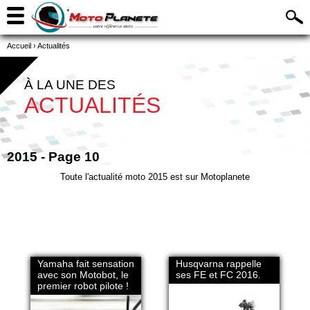
Accueil
›
Actualités
À LA UNE DES
ACTUALITÉS
2015 - Page 10
Toute l'actualité moto 2015 est sur Motoplanete
Yamaha fait sensation
Husqvarna rappelle
avec son Motobot, le
ses FE et FC 2016.
premier robot pilote !