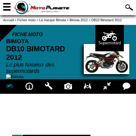
Accueil
>
Fiches moto
>
La marque Bimota
>
Bimota 2012
>
DB10 Bimotard 2012
FICHE MOTO
BIMOTA
Supermotard
DB10 BIMOTARD
2012
Le plus luxueux des
supermotards