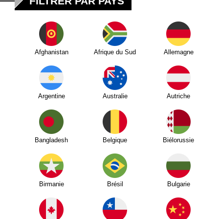
FILTRER PAR PAYS
Afghanistan
Afrique du Sud
Allemagne
Argentine
Australie
Autriche
Bangladesh
Belgique
Biélorussie
Birmanie
Brésil
Bulgarie