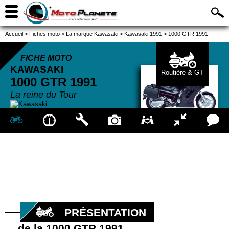
Accueil
>
Fiches moto
>
La marque Kawasaki
>
Kawasaki 1991
>
1000 GTR 1991
FICHE MOTO
KAWASAKI
Routière & GT
1000 GTR
1991
La reine du Tour
PRÉSENTATION
de la 1000 GTR 1991