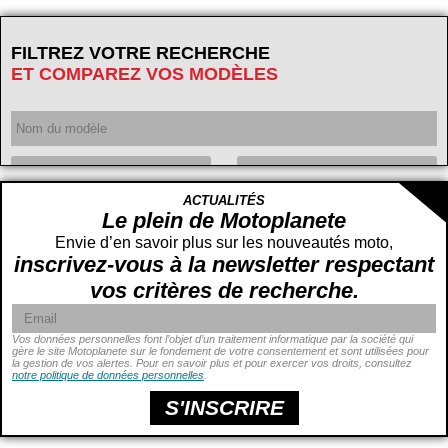
FILTREZ VOTRE RECHERCHE
ET COMPAREZ VOS MODÈLES
Année
ACTUALITÉS
Cylindrée
cc -
Le plein de Motoplanete
cc
Envie d’en savoir plus sur les nouveautés moto,
inscrivez-vous à la newsletter respectant
vos critères de recherche.
Vos données personnelles font l’objet d’un traitement informatique par la société qui
gère le site Motoplanete sur le fondement de votre consentement et sont utilisées pour
la gestion de vos alertes. Pour en savoir plus et pour exercer vos droits, consultez
Puissance
ch -
notre politique de données personnelles
.
ch
Prix
€ -
€
S'INSCRIRE
Hauteur de selle
cm -