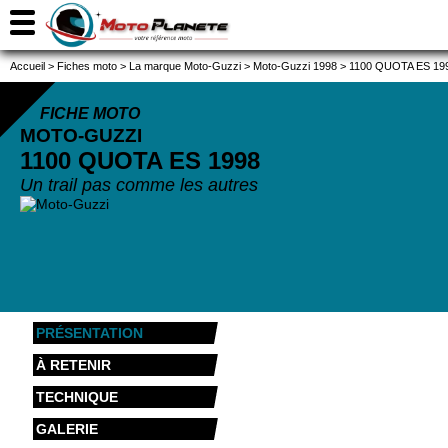
Accueil
>
Fiches moto
>
La marque Moto-Guzzi
>
Moto-Guzzi 1998
>
1100 QUOTA ES 19
FICHE MOTO
MOTO-GUZZI
1100 QUOTA ES
1998
Un trail pas comme les autres
PRÉSENTATION
À RETENIR
TECHNIQUE
GALERIE