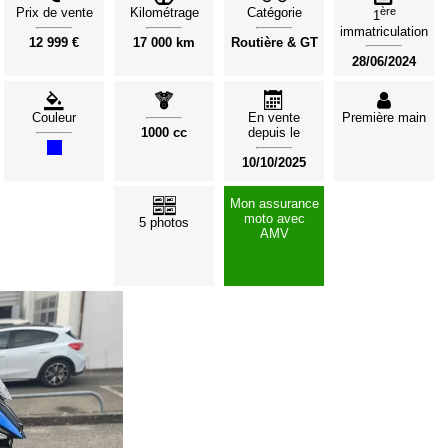
Prix de vente
Kilométrage
Catégorie
ère
1
immatriculation
12 999 €
17 000 km
Routière & GT
28/06/2024
Couleur
En vente
Première main
1000 cc
depuis le
10/10/2025
Mon assurance
moto avec
5 photos
AMV