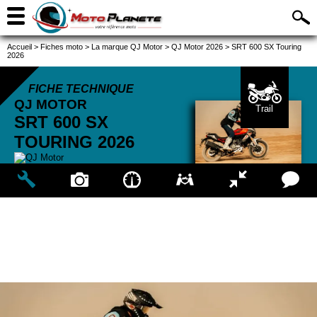
Accueil
>
Fiches moto
>
La marque QJ Motor
>
QJ Motor 2026
>
SRT 600 SX Touring
2026
FICHE TECHNIQUE
QJ MOTOR
Trail
SRT 600 SX
TOURING
2026