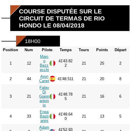
COURSE DISPUTÉE SUR LE
CIRCUIT DE TERMAS DE RIO
HONDO LE 08/04/2018
18H00
Position
Num
Pilote
Temps
Tours
Points
Départ
Marc
o
41'43.82
1
12
21
25
2
Bezz
2
ecchi
Aron
2
44
41'48.511
21
20
8
Canet
Fabio
Di
41'48.78
3
21
Giann
21
16
6
5
anton
io
Enea
41'49.64
4
33
Basti
21
13
5
0
anini
Adam
41'52.93