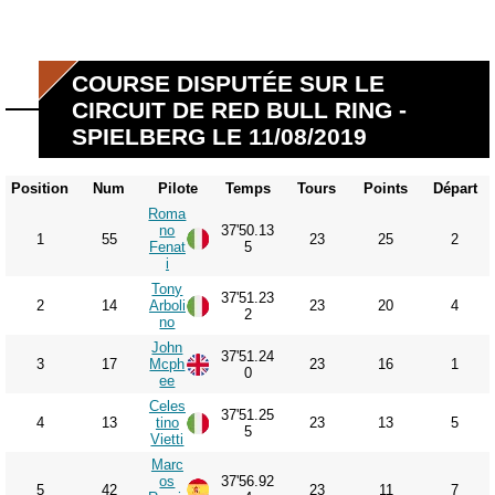
COURSE DISPUTÉE SUR LE
CIRCUIT DE RED BULL RING -
SPIELBERG LE 11/08/2019
Position
Num
Pilote
Temps
Tours
Points
Départ
Roma
no
37'50.13
1
55
23
25
2
Fenat
5
i
Tony
37'51.23
2
14
Arboli
23
20
4
2
no
John
37'51.24
3
17
Mcph
23
16
1
0
ee
Celes
37'51.25
4
13
tino
23
13
5
5
Vietti
Marc
os
37'56.92
5
42
23
11
7