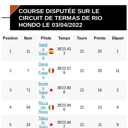
COURSE DISPUTÉE SUR LE
CIRCUIT DE TERMAS DE RIO
HONDO LE 03/04/2022
Position
Num
Pilote
Temps
Tours
Points
Départ
Sergi
o
38'23.43
1
11
21
25
1
Garci
3
a
Denni
s
38'23.57
2
7
21
20
11
Foggi
9
a
Ayum
u
38'23.80
3
71
21
16
2
Sasa
8
ki
Ricca
38'23.94
4
54
rdo
21
13
4
0
Rossi
Tatsu
ki
38'23.94
5
24
21
11
9
Suzu
7