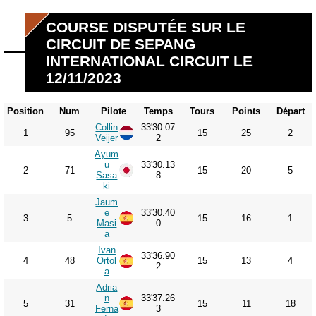
COURSE DISPUTÉE SUR LE
CIRCUIT DE SEPANG
INTERNATIONAL CIRCUIT LE
12/11/2023
Position
Num
Pilote
Temps
Tours
Points
Départ
Collin
33'30.07
1
95
15
25
2
Veijer
2
Ayum
u
33'30.13
2
71
15
20
5
Sasa
8
ki
Jaum
e
33'30.40
3
5
15
16
1
Masi
0
a
Ivan
33'36.90
4
48
Ortol
15
13
4
2
a
Adria
n
33'37.26
5
31
15
11
18
Ferna
3