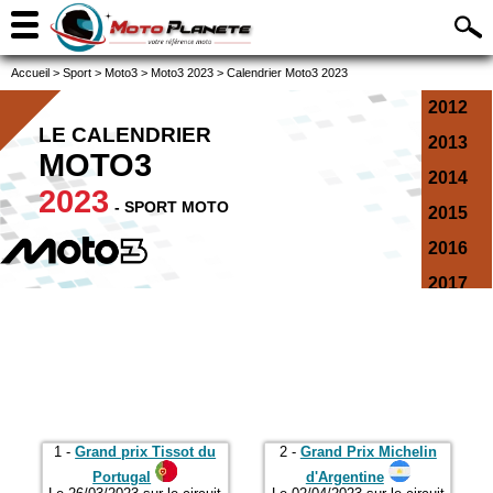
Accueil
>
Sport
>
Moto3
>
Moto3 2023
>
Calendrier Moto3 2023
2012
LE CALENDRIER
2013
MOTO3
2014
2023
- SPORT MOTO
2015
2016
2017
2018
2019
2020
2021
1 -
Grand prix Tissot du
2 -
Grand Prix Michelin
2022
Portugal
d'Argentine