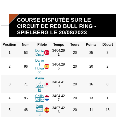
COURSE DISPUTÉE SUR LE
CIRCUIT DE RED BULL RING -
SPIELBERG LE 20/08/2023
Position
Num
Pilote
Temps
Tours
Points
Départ
Deniz
34'04.29
1
53
20
25
3
Oncu
1
Danie
l
34'04.29
2
96
20
20
2
Holga
6
do
Ayum
u
34'04.41
3
71
20
16
8
Sasa
0
ki
Collin
34'04.42
4
95
20
13
1
Veijer
7
Ivan
34'07.42
5
48
Ortol
20
11
18
6
a