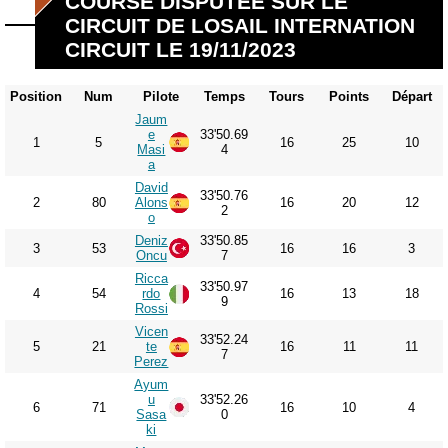
COURSE DISPUTÉE SUR LE
CIRCUIT DE LOSAIL INTERNATION
CIRCUIT LE 19/11/2023
Position
Num
Pilote
Temps
Tours
Points
Départ
Jaum
e
33'50.69
1
5
16
25
10
Masi
4
a
David
33'50.76
2
80
Alons
16
20
12
2
o
Deniz
33'50.85
3
53
16
16
3
Oncu
7
Ricca
33'50.97
4
54
rdo
16
13
18
9
Rossi
Vicen
33'52.24
5
21
te
16
11
11
7
Perez
Ayum
u
33'52.26
6
71
16
10
4
Sasa
0
ki