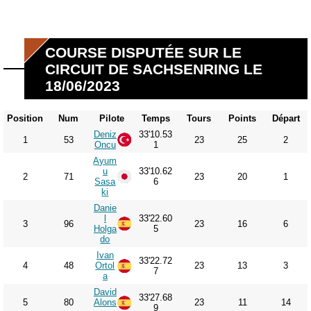
COURSE DISPUTÉE SUR LE
CIRCUIT DE SACHSENRING LE
18/06/2023
Position
Num
Pilote
Temps
Tours
Points
Départ
Deniz
33'10.53
1
53
23
25
2
Oncu
1
Ayum
u
33'10.62
2
71
23
20
1
Sasa
6
ki
Danie
l
33'22.60
3
96
23
16
6
Holga
5
do
Ivan
33'22.72
4
48
Ortol
23
13
3
7
a
David
33'27.68
5
80
Alons
23
11
14
9