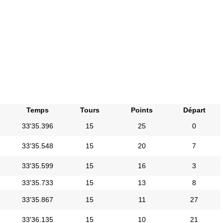
Temps
Tours
Points
Départ
33'35.396
15
25
0
33'35.548
15
20
7
33'35.599
15
16
3
33'35.733
15
13
8
33'35.867
15
11
27
33'36.135
15
10
21