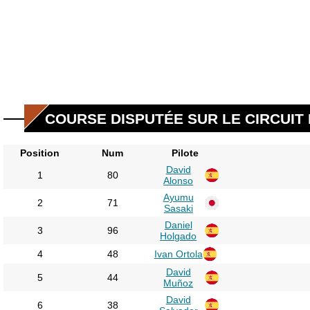
COURSE DISPUTÉE SUR LE CIRCUIT D
Position
Num
Pilote
David
1
80
Alonso
Ayumu
2
71
Sasaki
Daniel
3
96
Holgado
4
48
Ivan Ortola
David
5
44
Muñoz
David
6
38