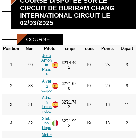
COURSE DISPUTÉE SUR LE
CIRCUIT DE BURIRAM CHANG
INTERNATIONAL CIRCUIT LE
02/03/2025
COURSE
Position
Num
Pilote
Temps
Tours
Points
Départ
José
Anton
32'14.40
1
99
io
19
25
3
2
Rued
a
Alvar
32'21.67
2
83
o
19
20
6
8
Carpe
Adria
n
32'21.74
3
31
19
16
11
Ferna
3
ndez
Stefa
32'21.99
4
82
no
19
13
2
2
Nepa
Matte