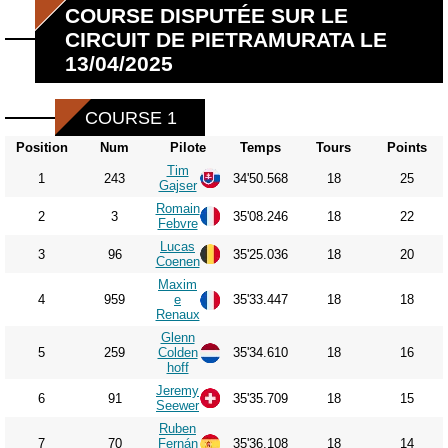
COURSE DISPUTÉE SUR LE
CIRCUIT DE PIETRAMURATA LE
13/04/2025
COURSE 1
Position
Num
Pilote
Temps
Tours
Points
Tim
1
243
34'50.568
18
25
Gajser
Romain
2
3
35'08.246
18
22
Febvre
Lucas
3
96
35'25.036
18
20
Coenen
Maxim
4
959
e
35'33.447
18
18
Renaux
Glenn
5
259
Colden
35'34.610
18
16
hoff
Jeremy
6
91
35'35.709
18
15
Seewer
Ruben
7
70
Fernán
35'36.108
18
14