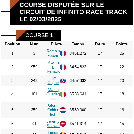
COURSE DISPUTÉE SUR LE
CIRCUIT DE INFINITO RACE TRACK
LE 02/03/2025
COURSE 1
Position
Num
Pilote
Temps
Tours
Points
Romain
1
3
34'51.272
17
25
Febvre
Maxim
2
959
e
34'54.822
17
22
Renaux
Tim
3
243
34'57.332
17
20
Gajser
Mattia
4
101
Guadag
35'33.641
17
18
nini
Glenn
5
259
Colden
35'39.000
17
16
hoff
Jeremy
6
91
35'41.314
17
15
Seewer
Lucas