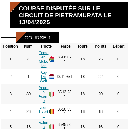
COURSE DISPUTÉE SUR LE
CIRCUIT DE PIETRAMURATA LE
13/04/2025
COURSE 1
Position
Num
Pilote
Temps
Tours
Points
Départ
Camd
en
35'08.62
1
8
18
25
0
McLe
4
llan
Kay
2
1
De
35'11.651
18
22
0
Wolf
Andre
a
35'13.23
3
80
18
20
0
Adam
4
o
Liam
35'20.53
4
26
Evert
18
18
0
4
s
Valeri
35'45.50
5
18
o
18
16
0
6