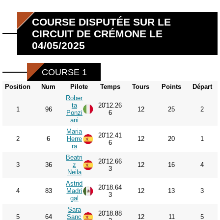
COURSE DISPUTÉE SUR LE
CIRCUIT DE CRÉMONE LE
04/05/2025
COURSE 1
Position
Num
Pilote
Temps
Tours
Points
Départ
Rober
ta
20'12.26
1
96
12
25
2
Ponzi
6
ani
Maria
20'12.41
2
6
Herre
12
20
1
6
ra
Beatri
20'12.66
3
36
z
12
16
4
3
Neila
Astrid
20'18.64
4
83
Madri
12
13
3
3
gal
Sara
20'18.88
5
64
Sanc
12
11
5