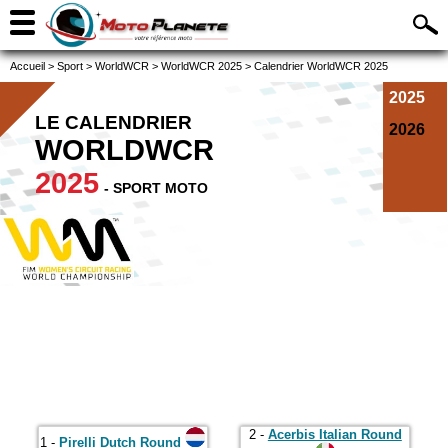
Accueil
>
Sport
>
WorldWCR
>
WorldWCR 2025
>
Calendrier WorldWCR 2025
2025
LE CALENDRIER
2026
WORLDWCR
2025
- SPORT MOTO
2 -
Acerbis Italian Round
1 -
Pirelli Dutch Round