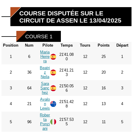
COURSE DISPUTÉE SUR LE
CIRCUIT DE ASSEN LE 13/04/2025
COURSE 1
Position
Num
Pilote
Temps
Tours
Points
Départ
Maria
21'41.08
1
6
Herre
12
25
1
0
ra
Beatri
21'41.21
2
36
z
12
20
2
3
Neila
Sara
21'50.05
3
64
Sanc
12
16
3
6
hez
Avalo
21'51.42
4
21
n
12
13
4
8
Lewis
Rober
ta
21'57.53
5
96
12
11
5
Ponzi
5
ani