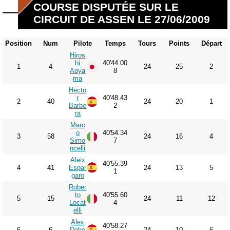
COURSE DISPUTÉE SUR LE
CIRCUIT DE ASSEN LE 27/06/2009
Position
Num
Pilote
Temps
Tours
Points
Départ
Hiros
hi
40'44.00
1
4
24
25
2
Aoya
8
ma
Hecto
r
40'48.43
2
40
24
20
1
Barbe
2
ra
Marc
o
40'54.34
3
58
24
16
4
Simo
7
ncelli
Aleix
40'55.39
4
41
Espar
24
13
5
1
garo
Rober
to
40'55.60
5
15
24
11
12
Locat
4
elli
Alex
40'58.27
6
6
Debo
24
10
6