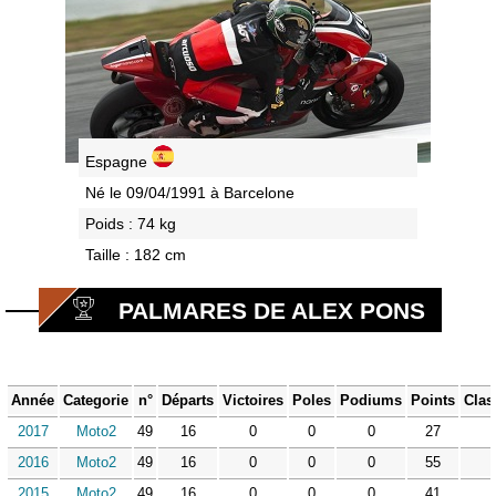
Espagne
Né le 09/04/1991 à Barcelone
Poids : 74 kg
Taille : 182 cm
PALMARES DE ALEX PONS
Année
Categorie
n°
Départs
Victoires
Poles
Podiums
Points
Clas
2017
Moto2
49
16
0
0
0
27
2016
Moto2
49
16
0
0
0
55
2015
Moto2
49
16
0
0
0
41