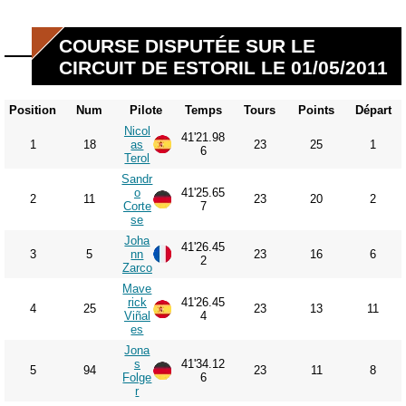
COURSE DISPUTÉE SUR LE
CIRCUIT DE ESTORIL LE 01/05/2011
Position
Num
Pilote
Temps
Tours
Points
Départ
Nicol
41'21.98
1
18
as
23
25
1
6
Terol
Sandr
o
41'25.65
2
11
23
20
2
Corte
7
se
Joha
41'26.45
3
5
nn
23
16
6
2
Zarco
Mave
rick
41'26.45
4
25
23
13
11
Viñal
4
es
Jona
s
41'34.12
5
94
23
11
8
Folge
6
r