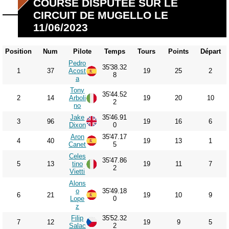
COURSE DISPUTÉE SUR LE
CIRCUIT DE MUGELLO LE
11/06/2023
Position
Num
Pilote
Temps
Tours
Points
Départ
Pedro
35'38.32
1
37
Acost
19
25
2
8
a
Tony
35'44.52
2
14
Arboli
19
20
10
2
no
Jake
35'46.91
3
96
19
16
6
Dixon
0
Aron
35'47.17
4
40
19
13
1
Canet
5
Celes
35'47.86
5
13
tino
19
11
7
2
Vietti
Alons
o
35'49.18
6
21
19
10
9
Lope
0
z
Filip
35'52.32
7
12
19
9
5
Salac
2