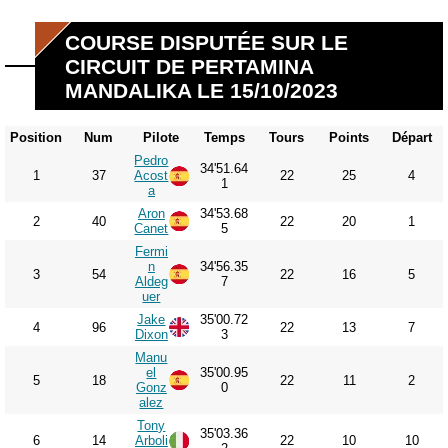
COURSE DISPUTÉE SUR LE
CIRCUIT DE PERTAMINA
MANDALIKA LE 15/10/2023
Position
Num
Pilote
Temps
Tours
Points
Départ
Pedro
34'51.64
1
37
Acost
22
25
4
1
a
Aron
34'53.68
2
40
22
20
1
Canet
5
Fermi
n
34'56.35
3
54
22
16
5
Aldeg
7
uer
Jake
35'00.72
4
96
22
13
7
Dixon
3
Manu
el
35'00.95
5
18
22
11
2
Gonz
0
alez
Tony
35'03.36
6
14
Arboli
22
10
10