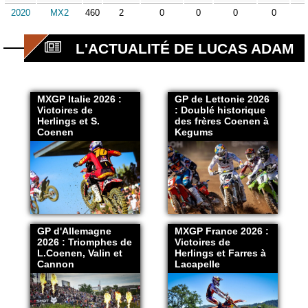
2020
MX2
460
2
0
0
0
0
L'ACTUALITÉ DE LUCAS ADAM
MXGP Italie 2026 :
GP de Lettonie 2026
Victoires de
: Doublé historique
Herlings et S.
des frères Coenen à
Coenen
Kegums
GP d'Allemagne
MXGP France 2026 :
2026 : Triomphes de
Victoires de
L.Coenen, Valin et
Herlings et Farres à
Cannon
Lacapelle