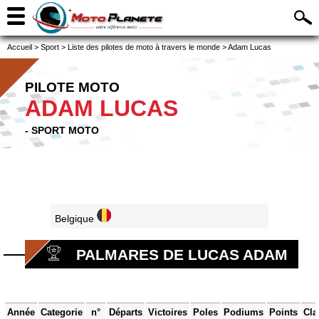
Accueil
>
Sport
>
Liste des pilotes de moto à travers le monde
>
Adam Lucas
PILOTE MOTO
ADAM LUCAS
- SPORT MOTO
Belgique
PALMARES DE LUCAS ADAM
Année
Categorie
n°
Départs
Victoires
Poles
Podiums
Points
Cla