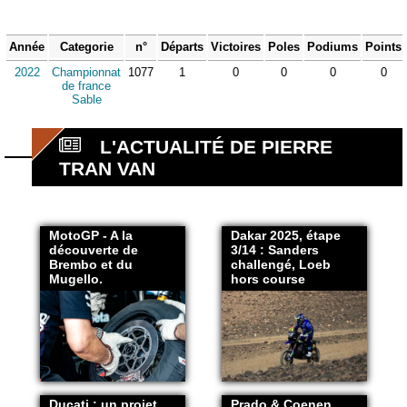
Année
Categorie
n°
Départs
Victoires
Poles
Podiums
Points
2022
Championnat
1077
1
0
0
0
0
de france
Sable
L'ACTUALITÉ DE PIERRE
TRAN VAN
MotoGP - A la
Dakar 2025, étape
découverte de
3/14 : Sanders
Brembo et du
challengé, Loeb
Mugello.
hors course
Ducati : un projet
Prado & Coenen