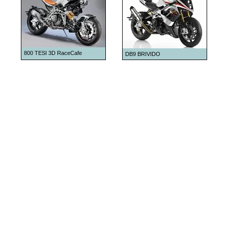
2000
2001
2004
2005
800 TESI 3D RaceCafe
DB9 BRIVIDO
2006
2007
2008
2009
2010
2011
2012
2013
2014
2015