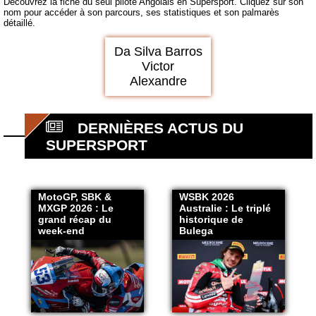
Découvrez la fiche du seul pilote Angolais en Supersport. Cliquez sur son
nom pour accéder à son parcours, ses statistiques et son palmarès
détaillé.
Da Silva Barros
Victor
Alexandre
DERNIÈRES ACTUS DU
SUPERSPORT
MotoGP, SBK &
WSBK 2026
MXGP 2026 : Le
Australie : Le triplé
grand récap du
historique de
week-end
Bulega