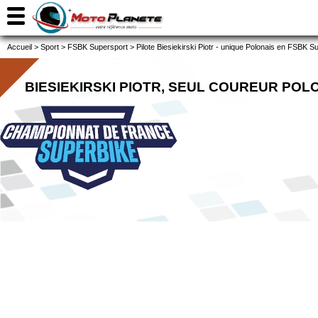
Accueil
>
Sport
>
FSBK Supersport
>
Pilote Biesiekirski Piotr - unique Polonais en FSBK S
BIESIEKIRSKI PIOTR, SEUL COUREUR PO