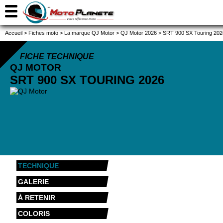
Accueil
>
Fiches moto
>
La marque QJ Motor
>
QJ Motor 2026
>
SRT 900 SX Touring 202
FICHE TECHNIQUE
QJ MOTOR
SRT 900 SX TOURING
2026
TECHNIQUE
GALERIE
À RETENIR
COLORIS