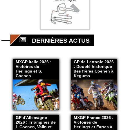
DERNIÈRES ACTUS
MXGP Italie 2026 :
GP de Lettonie 2026
Victoires de
: Doublé historique
Herlings et S.
des frères Coenen à
Coenen
Kegums
GP d'Allemagne
MXGP France 2026 :
2026 : Triomphes de
Victoires de
L.Coenen, Valin et
Herlings et Farres à