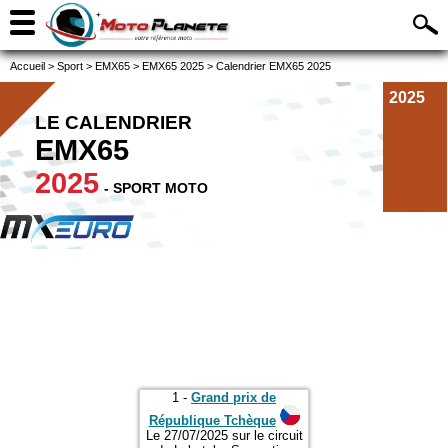
Accueil
>
Sport
>
EMX65
>
EMX65 2025
>
Calendrier EMX65 2025
2025
LE CALENDRIER
EMX65
2025
- SPORT MOTO
1 -
Grand prix de
République Tchèque
Le 27/07/2025 sur le circuit