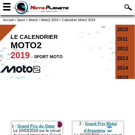
Accueil
>
Sport
>
Moto2
>
Moto2 2019
>
Calendrier Moto2 2019
2010
LE CALENDRIER
2011
MOTO2
2012
2019
- SPORT MOTO
2013
2014
2015
2016
2017
2018
2019
2 -
Grand Prix Motul
2020
1 -
Grand Prix du Qatar
Le 10/03/2019 sur le circuit
d'Argentine