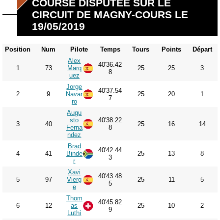
COURSE DISPUTÉE SUR LE
CIRCUIT DE MAGNY-COURS LE
19/05/2019
Position
Num
Pilote
Temps
Tours
Points
Départ
Alex
40'36.42
1
73
Marq
25
25
3
8
uez
Jorge
40'37.54
2
9
Navar
25
20
1
7
ro
Augu
sto
40'38.22
3
40
25
16
14
Ferna
8
ndez
Brad
40'42.44
4
41
Binde
25
13
8
3
r
Xavi
40'43.48
5
97
Vierg
25
11
5
5
e
Thom
40'45.82
6
12
as
25
10
2
9
Luthi